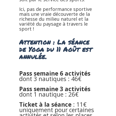
Ici, pas de performance sportive
mais une vraie découverte de la
richesse du milieu naturel et la
variété du paysage à travers le
sport !
Attention : La séance
de Yoga du 11 Août est
annulée.
Pass semaine 6 activités
dont 3 nautiques : 46€
Pass semaine 3 activités
dont 1 nautique : 26€
Ticket à la séance
: 11€
uniquement pour certaines
activités et selon les places