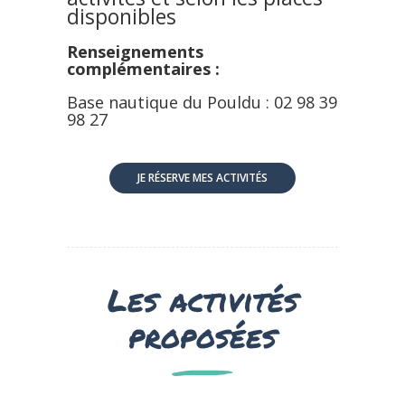
disponibles
Renseignements
complémentaires :
Base nautique du Pouldu : 02 98 39
98 27
JE RÉSERVE MES ACTIVITÉS
Les activités
proposées