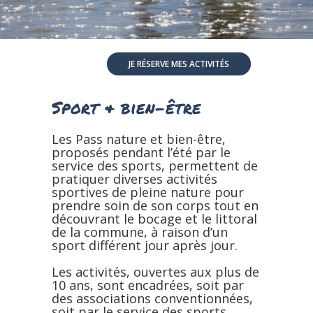
JE RÉSERVE MES ACTIVITÉS
Sport & bien-être
Les Pass nature et bien-être,
proposés pendant l’été par le
service des sports, permettent de
pratiquer diverses activités
sportives de pleine nature pour
prendre soin de son corps tout en
découvrant le bocage et le littoral
de la commune, à raison d’un
sport différent jour après jour.
Les activités, ouvertes aux plus de
10 ans, sont encadrées, soit par
des associations conventionnées,
soit par le service des sports.